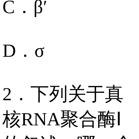
C．β′
D．σ
2．下列关于真
核RNA聚合酶Ⅰ