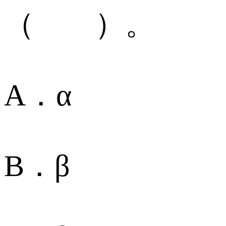
（ ）。
A．α
B．β