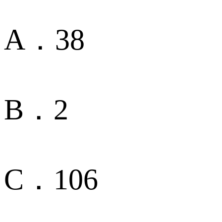
A．38
B．2
C．106