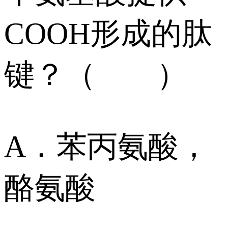
COOH形成的肽
键？（ ）
A．苯丙氨酸，
酪氨酸