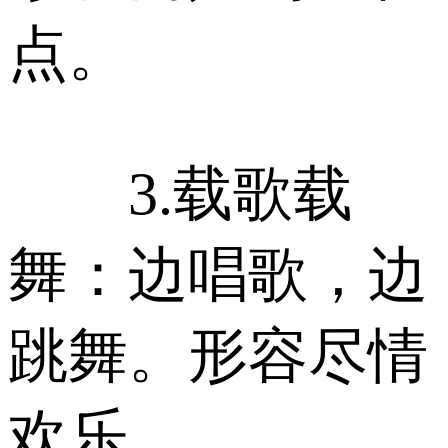
点。
3.载歌载
舞：边唱歌，边
跳舞。形容尽情
欢乐。