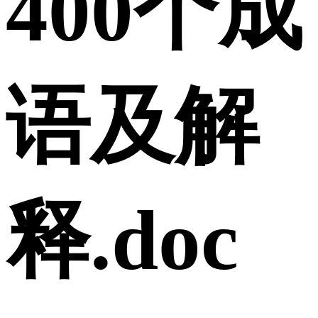
400个成
语及解
释.doc