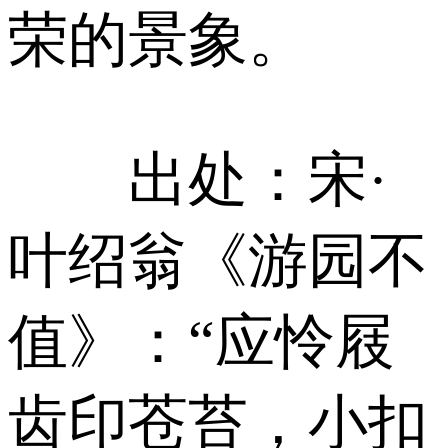
荣的景象。
出处：宋·
叶绍翁《游园不
值》：“应怜屐
齿印苍苔，小扣