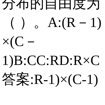
分布的自由度为
（ ）。 A:(R－1)
×(C－
1) B:C C:R D:R×C
答案:R-1)×(C-1)