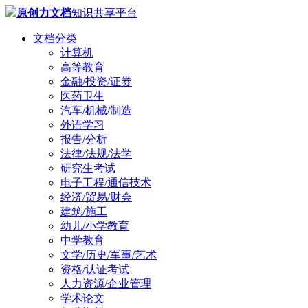
原创力文档
知识共享平台
文档分类
计算机
高等教育
金融/投资/证券
医药卫生
汽车/机械/制造
外语学习
报告/分析
法律/法规/法学
研究生考试
电子工程/通信技术
经济/贸易/财会
建筑/施工
幼儿/小学教育
中学教育
文学/历史/军事/艺术
资格/认证考试
人力资源/企业管理
学术论文