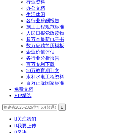
行业资料
办公文档
生活休闲
各行业薪酬报告
施工工程规范标准
人民日报党政读物
超万本最新电子书
数万应聘简历模板
企业价值评估
各行业分析报告
百万专利下载
50万教育期刊文
水利水电工程资料
百万正版国家标准
免费文档
VIP精选


关注我们

我要上传

足迹