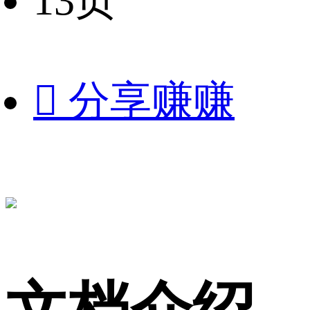
13页

分享赚赚