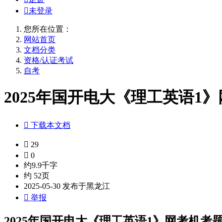

未登录
您所在位置：
网站首页
文档分类
资格/认证考试
自考
2025年国开电大《理工英语1》

下载本文档

29

0
约9.9千字
约 52页
2025-05-30 发布于黑龙江

举报
2025年国开电大《理工英语1》网考机考题