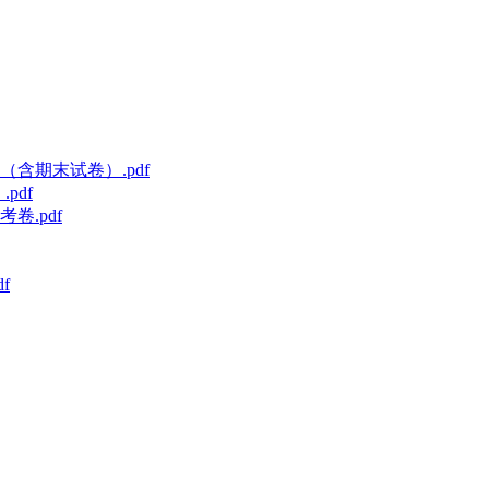
含期末试卷）.pdf
pdf
卷.pdf
f