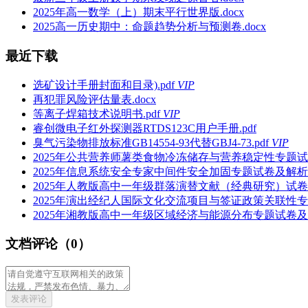
2025年高一数学（上）期末平行世界版.docx
2025高一历史期中：命题趋势分析与预测卷.docx
最近下载
选矿设计手册封面和目录).pdf
VIP
再犯罪风险评估量表.docx
等离子焊箱技术说明书.pdf
VIP
睿创微电子红外探测器RTDS123C用户手册.pdf
臭气污染物排放标准GB14554-93代替GBJ4-73.pdf
VIP
2025年公共营养师薯类食物冷冻储存与营养稳定性专题试卷
2025年信息系统安全专家中间件安全加固专题试卷及解析.p
2025年人教版高中一年级群落演替文献（经典研究）试卷及
2025年演出经纪人国际文化交流项目与签证政策关联性专题
2025年湘教版高中一年级区域经济与能源分布专题试卷及解析
文档评论（0）
发表评论