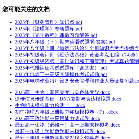
您可能关注的文档
2025年《财务管理》知识点.pdf
2025年《法理学》专项题库.pdf
2025年《光学教程》课后习题解答.pdf
2025年八年级（下）期末英语试题(附答案).pdf
2025年八年级上册《道德与法治》全册知识点考点提纲点（
2025年初级会计师《经济法基础》黄金考点汇编（7-8章）.
2025年初级经济师（基础知识和工商管理）考试真题预测考
2025年代维认证考试试题库（含答案）.pdf
2025年电焊工中高级实际操作考试试题.pdf
2025年电梯作业特种设备安全管理和作业人员证复习题.pd
2025高二生物：基因突变与染色体变异.docx
遗传信息传递基础：DNA复制与表达模拟题.docx
生物期末模拟能力检测十二.docx
初中物理八年级上册期中终极模拟卷（F）.docx
2025高三政治期中应用能力测试卷.docx
最新高一生物（必修一）高一上期末模拟考.docx
最新一年级上学期数学期末模拟试卷.docx
最新三年级上册数学期末发现之惊喜者.docx