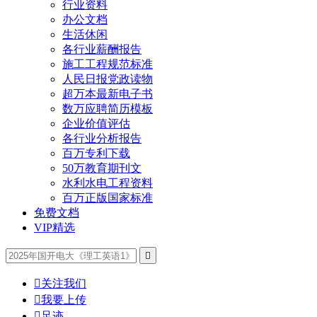
行业资料
办公文档
生活休闲
各行业薪酬报告
施工工程规范标准
人民日报党政读物
超万本最新电子书
数万应聘简历模板
企业价值评估
各行业分析报告
百万专利下载
50万教育期刊文
水利水电工程资料
百万正版国家标准
免费文档
VIP精选


关注我们

我要上传

足迹