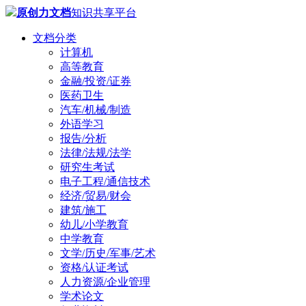
原创力文档
知识共享平台
文档分类
计算机
高等教育
金融/投资/证券
医药卫生
汽车/机械/制造
外语学习
报告/分析
法律/法规/法学
研究生考试
电子工程/通信技术
经济/贸易/财会
建筑/施工
幼儿/小学教育
中学教育
文学/历史/军事/艺术
资格/认证考试
人力资源/企业管理
学术论文