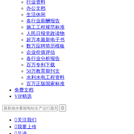
行业资料
办公文档
生活休闲
各行业薪酬报告
施工工程规范标准
人民日报党政读物
超万本最新电子书
数万应聘简历模板
企业价值评估
各行业分析报告
百万专利下载
50万教育期刊文
水利水电工程资料
百万正版国家标准
免费文档
VIP精选


关注我们

我要上传

足迹