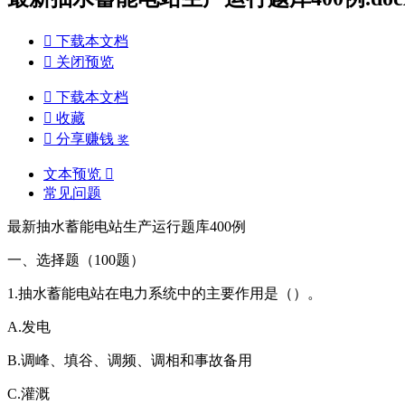

下载本文档

关闭预览

下载本文档

收藏

分享赚钱
奖
文本预览

常见问题
最新抽水蓄能电站生产运行题库400例
一、选择题（100题）
1.抽水蓄能电站在电力系统中的主要作用是（）。
A.发电
B.调峰、填谷、调频、调相和事故备用
C.灌溉