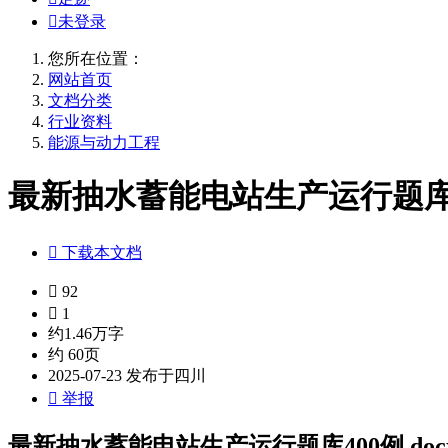

未登录
您所在位置：
网站首页
文档分类
行业资料
能源与动力工程
最新抽水蓄能电站生产运行题库40

下载本文档

92

1
约1.46万字
约 60页
2025-07-23 发布于四川

举报
最新抽水蓄能电站生产运行题库400例.doc