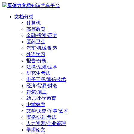
原创力文档
知识共享平台
文档分类
计算机
高等教育
金融/投资/证券
医药卫生
汽车/机械/制造
外语学习
报告/分析
法律/法规/法学
研究生考试
电子工程/通信技术
经济/贸易/财会
建筑/施工
幼儿/小学教育
中学教育
文学/历史/军事/艺术
资格/认证考试
人力资源/企业管理
学术论文