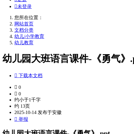

未登录
您所在位置：
网站首页
文档分类
幼儿/小学教育
幼儿教育
幼儿园大班语言课件-《勇气》.p

下载本文档

0

0
约小于1千字
约 13页
2025-10-14 发布于安徽

举报
幼儿园大班语言课件-《勇气》.ppt