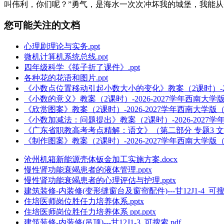
叫伟利，你们呢？”勇气，是海水一次次冲坏我的城堡，我能
您可能关注的文档
心理剧理论与实务.ppt
微机计算机系统总线.ppt
四年级科学《筷子折了课件》.ppt
各种花的花语和图片.ppt
《小数点位置移动引起小数大小的变化》教案（2课时）-202
《小数的意义》教案（2课时）-2026-2027学年西南大学
《欣赏图案》教案（2课时）-2026-2027学年西南大学版
《小数加减法：问题提出》教案（2课时）-2026-2027
《广东省职教高考考点精解：语文》（第二部分 专题3 文学常
《制作图案》教案（2课时）-2026-2027学年西南大学版
沧州机箱新能源壳体钣金加工实施方案.docx
慢性肾功能衰竭患者的液体管理.pptx
慢性肾功能衰竭患者的心理评估与护理.pptx
建筑装修-内装修(变形缝窗台及窗帘配件)---甘12J1-4_可搜索
住培医师岗位胜任力培养体系.pptx
住培医师岗位胜任力培养体系 ppt.pptx
建筑装修-内装修(吊顶)---甘12J1-3_可搜索.pdf