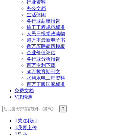
行业资料
办公文档
生活休闲
各行业薪酬报告
施工工程规范标准
人民日报党政读物
超万本最新电子书
数万应聘简历模板
企业价值评估
各行业分析报告
百万专利下载
50万教育期刊文
水利水电工程资料
百万正版国家标准
免费文档
VIP精选


关注我们

我要上传

足迹