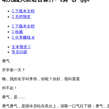

下载本文档

关闭预览

下载本文档

收藏

分享赚钱
奖
文本预览

常见问题
勇气
开学第一天？
嗨，我的名字叫李伟，你呢？你好，我叫晨晨
对不起！
勇气，是……
勇气勇气，是跳伞员站在高台上，深吸一口气往下跳；勇气，