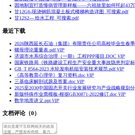
因地制宜打造慢病管理新样板——六祖故里如何托起43万百姓健
甘12G6-现浇钢筋混凝土板式楼梯构造详图_可搜索.pdf
甘12S2--- 给水工程_可搜索.pdf
最近下载
2026陕西延长石油（集团）有限责任公司高校毕业生春季
螺母理论重量表.pdf
VIP
济源市水系综合治理（一期）工程PPP项目.DOC
VIP
国家铁路局《铁路建设工程生产安全重大事故隐患判定标准》
GB_T 8564-2023 水轮发电机组安装技术规范.pdf
VIP
《高等教育心理学》复习资料.doc
VIP
三基临床解剖试题及答案.doc
VIP
2025至2030中国固态开关行业发展研究与产业战略规划分析
新版特殊作业票模板-根据GB30871-2022修订.doc
VIP
数学地质讲义.ppt
VIP
文档评论（0）