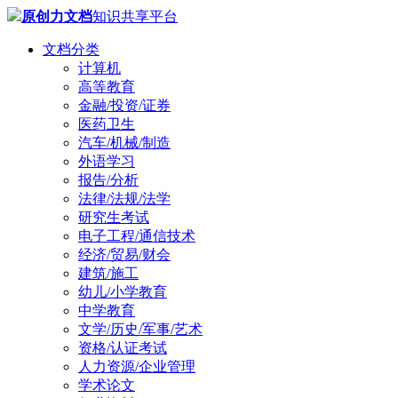
原创力文档
知识共享平台
文档分类
计算机
高等教育
金融/投资/证券
医药卫生
汽车/机械/制造
外语学习
报告/分析
法律/法规/法学
研究生考试
电子工程/通信技术
经济/贸易/财会
建筑/施工
幼儿/小学教育
中学教育
文学/历史/军事/艺术
资格/认证考试
人力资源/企业管理
学术论文