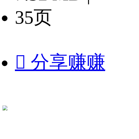
35页

分享赚赚