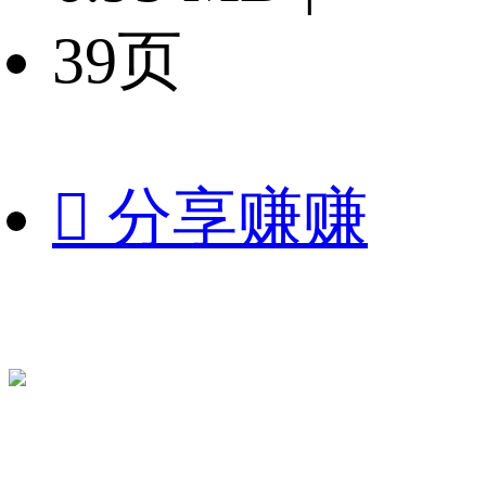
39页

分享赚赚