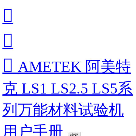



AMETEK 阿美特
克 LS1 LS2.5 LS5系
列万能材料试验机
用户手册
搜索