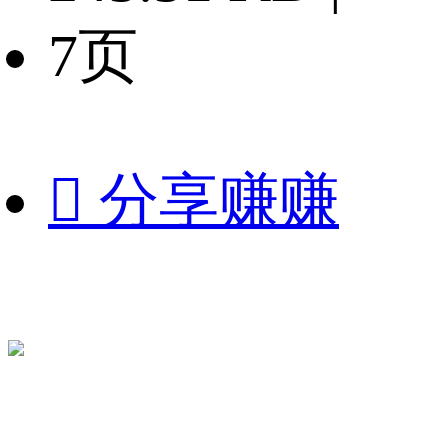
7页

分享赚赚