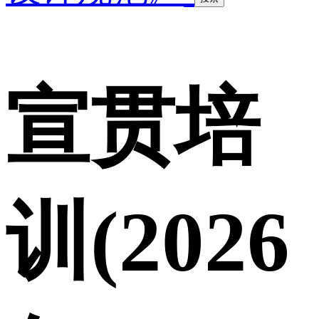
宣贯培
训(2026