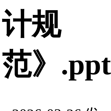
计规
范》.ppt