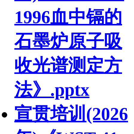
1996血中镉的
石墨炉原子吸
收光谱测定方
法》.pptx
宣贯培训(2026