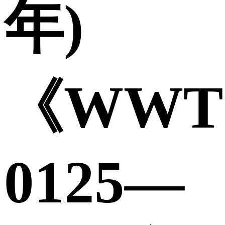
年)
《WWT
0125—