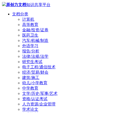
原创力文档
知识共享平台
文档分类
计算机
高等教育
金融/投资/证券
医药卫生
汽车/机械/制造
外语学习
报告/分析
法律/法规/法学
研究生考试
电子工程/通信技术
经济/贸易/财会
建筑/施工
幼儿/小学教育
中学教育
文学/历史/军事/艺术
资格/认证考试
人力资源/企业管理
学术论文