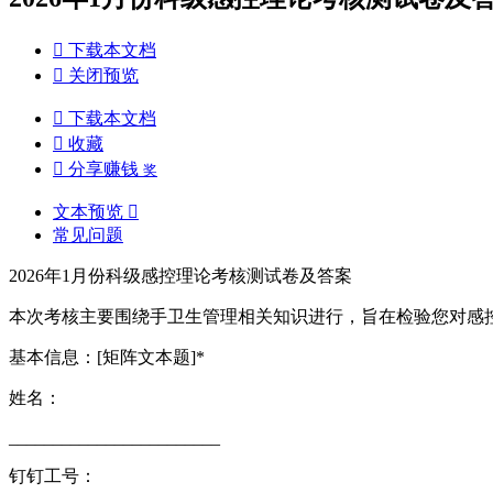

下载本文档

关闭预览

下载本文档

收藏

分享赚钱
奖
文本预览

常见问题
2026年1月份科级感控理论考核测试卷及答案
本次考核主要围绕手卫生管理相关知识进行，旨在检验您对感
基本信息：[矩阵文本题]*
姓名：
________________________
钉钉工号：