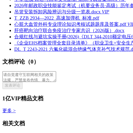
2026年邮政职业技能鉴定考试（机要业务员·高级）历年参
吊篮安装拆卸风险辨识与分级一览表.docx
VIP
T_ZZB 2934—2022_高速加弹机_标准.pdf
心脏大血管外科专业理论知识考核试题题库及答案.pdf
VI
肝癌靶向治疗联合免疫治疗专家共识（2026版）.docx
合规红线与避坑实操手册(2026)《DLT 344-2010额定
《企业EHS档案管理全套目录清单》（职业卫生+安全生产+
DL_T 2243-2021 六氟化硫混合绝缘气体充补气技术规范.d
文档评论（0）
发表评论
1亿VIP精品文档
更多 >
相关文档