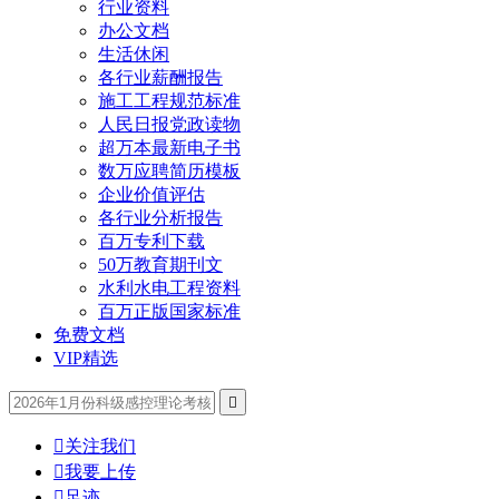
行业资料
办公文档
生活休闲
各行业薪酬报告
施工工程规范标准
人民日报党政读物
超万本最新电子书
数万应聘简历模板
企业价值评估
各行业分析报告
百万专利下载
50万教育期刊文
水利水电工程资料
百万正版国家标准
免费文档
VIP精选


关注我们

我要上传

足迹