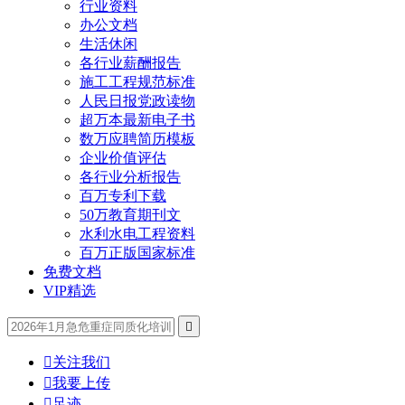
行业资料
办公文档
生活休闲
各行业薪酬报告
施工工程规范标准
人民日报党政读物
超万本最新电子书
数万应聘简历模板
企业价值评估
各行业分析报告
百万专利下载
50万教育期刊文
水利水电工程资料
百万正版国家标准
免费文档
VIP精选


关注我们

我要上传

足迹