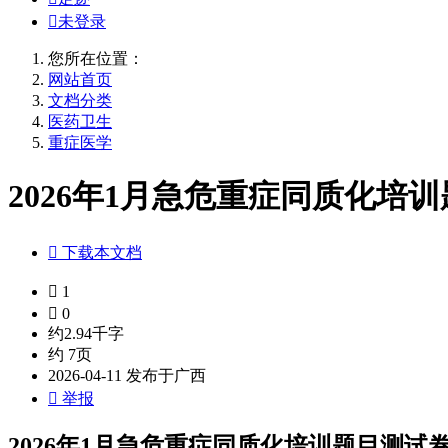

未登录
您所在位置：
网站首页
文档分类
医药卫生
重症医学
2026年1月急危重症同质化培训

下载本文档

1

0
约2.94千字
约 7页
2026-04-11 发布于广西

举报
2026年1月急危重症同质化培训题目测试卷附