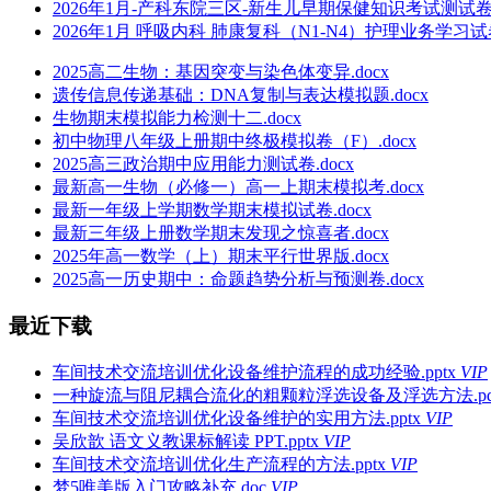
2026年1月-产科东院三区-新生儿早期保健知识考试测试卷及
2026年1月 呼吸内科 肺康复科（N1-N4）护理业务学习试
2025高二生物：基因突变与染色体变异.docx
遗传信息传递基础：DNA复制与表达模拟题.docx
生物期末模拟能力检测十二.docx
初中物理八年级上册期中终极模拟卷（F）.docx
2025高三政治期中应用能力测试卷.docx
最新高一生物（必修一）高一上期末模拟考.docx
最新一年级上学期数学期末模拟试卷.docx
最新三年级上册数学期末发现之惊喜者.docx
2025年高一数学（上）期末平行世界版.docx
2025高一历史期中：命题趋势分析与预测卷.docx
最近下载
车间技术交流培训优化设备维护流程的成功经验.pptx
VIP
一种旋流与阻尼耦合流化的粗颗粒浮选设备及浮选方法.pd
车间技术交流培训优化设备维护的实用方法.pptx
VIP
吴欣歆 语文义教课标解读 PPT.pptx
VIP
车间技术交流培训优化生产流程的方法.pptx
VIP
梦5唯美版入门攻略补充.doc
VIP