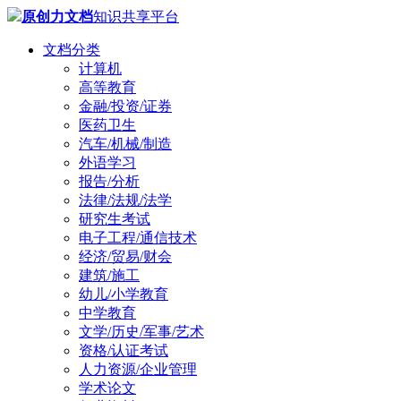
原创力文档
知识共享平台
文档分类
计算机
高等教育
金融/投资/证券
医药卫生
汽车/机械/制造
外语学习
报告/分析
法律/法规/法学
研究生考试
电子工程/通信技术
经济/贸易/财会
建筑/施工
幼儿/小学教育
中学教育
文学/历史/军事/艺术
资格/认证考试
人力资源/企业管理
学术论文