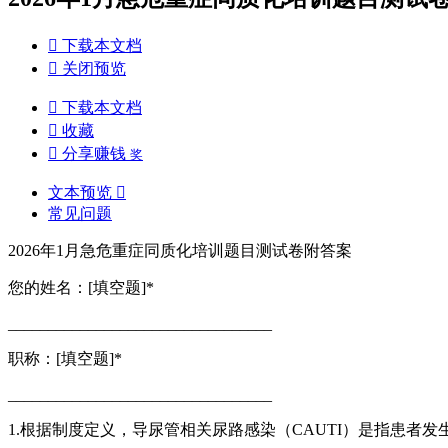

下载本文档

关闭预览

下载本文档

收藏

分享赚钱
奖
文本预览

常见问题
2026年1月急危重症同质化培训题目测试卷附答案
您的姓名：[填空题]*
_________________________________
职称：[填空题]*
_________________________________
1.根据制度定义，导尿管相关尿路感染（CAUTI）是指患者发