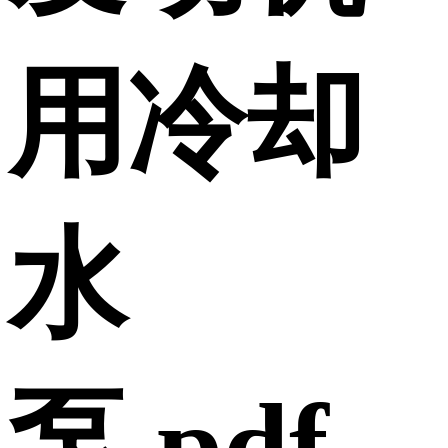
用冷却
水
泵.pdf