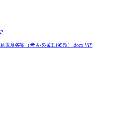
IP
库及答案（考古挖掘工195题）.docx
VIP