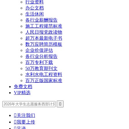
行业资料
办公文档
生活休闲
各行业薪酬报告
施工工程规范标准
人民日报党政读物
超万本最新电子书
数万应聘简历模板
企业价值评估
各行业分析报告
百万专利下载
50万教育期刊文
水利水电工程资料
百万正版国家标准
免费文档
VIP精选


关注我们

我要上传

足迹