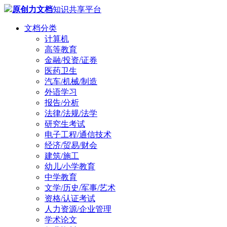
原创力文档
知识共享平台
文档分类
计算机
高等教育
金融/投资/证券
医药卫生
汽车/机械/制造
外语学习
报告/分析
法律/法规/法学
研究生考试
电子工程/通信技术
经济/贸易/财会
建筑/施工
幼儿/小学教育
中学教育
文学/历史/军事/艺术
资格/认证考试
人力资源/企业管理
学术论文