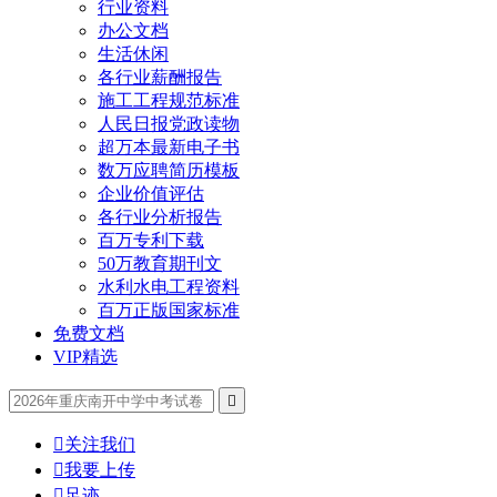
行业资料
办公文档
生活休闲
各行业薪酬报告
施工工程规范标准
人民日报党政读物
超万本最新电子书
数万应聘简历模板
企业价值评估
各行业分析报告
百万专利下载
50万教育期刊文
水利水电工程资料
百万正版国家标准
免费文档
VIP精选


关注我们

我要上传

足迹