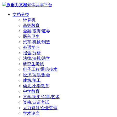
原创力文档
知识共享平台
文档分类
计算机
高等教育
金融/投资/证券
医药卫生
汽车/机械/制造
外语学习
报告/分析
法律/法规/法学
研究生考试
电子工程/通信技术
经济/贸易/财会
建筑/施工
幼儿/小学教育
中学教育
文学/历史/军事/艺术
资格/认证考试
人力资源/企业管理
学术论文