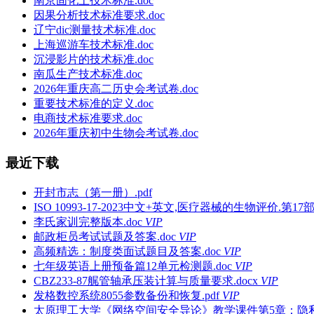
南京固化土技术标准.doc
因果分析技术标准要求.doc
辽宁dic测量技术标准.doc
上海巡游车技术标准.doc
沉浸影片的技术标准.doc
南瓜生产技术标准.doc
2026年重庆高二历史会考试卷.doc
重要技术标准的定义.doc
电商技术标准要求.doc
2026年重庆初中生物会考试卷.doc
最近下载
开封市志（第一册）.pdf
ISO 10993-17-2023中文+英文,医疗器械的生物评价.第17部分
李氏家训完整版本.doc
VIP
邮政柜员考试试题及答案.doc
VIP
高频精选：制度类面试题目及答案.doc
VIP
七年级英语上册预备篇12单元检测题.doc
VIP
CBZ233-87艉管轴承压装计算与质量要求.docx
VIP
发格数控系统8055参数备份和恢复.pdf
VIP
太原理工大学《网络空间安全导论》教学课件第5章：隐私保