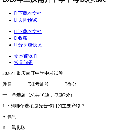

下载本文档

关闭预览

下载本文档

收藏

分享赚钱
奖
文本预览

常见问题
2026年重庆南开中学中考试卷
姓名：_____?准考证号：_____?得分：______
一、单选题（总共10题，每题2分）
1.下列哪个选项是光合作用的主要产物？
A.氧气
B.二氧化碳