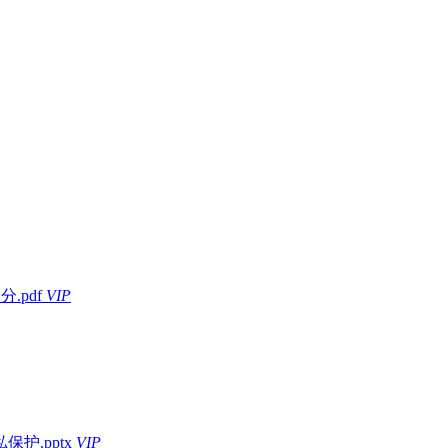
.pdf
VIP
护.pptx
VIP