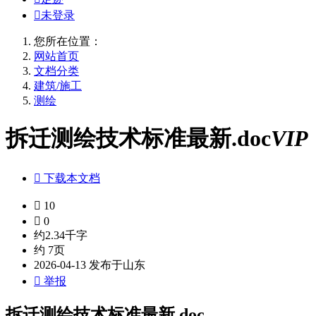

未登录
您所在位置：
网站首页
文档分类
建筑/施工
测绘
拆迁测绘技术标准最新.doc
VIP

下载本文档

10

0
约2.34千字
约 7页
2026-04-13 发布于山东

举报
拆迁测绘技术标准最新.doc