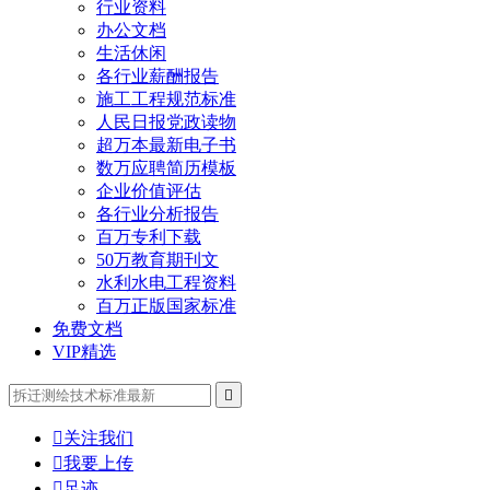
行业资料
办公文档
生活休闲
各行业薪酬报告
施工工程规范标准
人民日报党政读物
超万本最新电子书
数万应聘简历模板
企业价值评估
各行业分析报告
百万专利下载
50万教育期刊文
水利水电工程资料
百万正版国家标准
免费文档
VIP精选


关注我们

我要上传

足迹