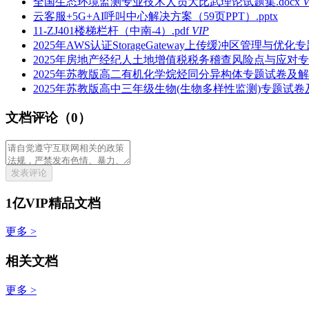
全国生态环境监测专业技术人员大比武理论试题集.docx
V
云客服+5G+AI呼叫中心解决方案（59页PPT）.pptx
11-ZJ401楼梯栏杆（中南-4）.pdf
VIP
2025年AWS认证StorageGateway上传缓冲区管理与优化
2025年房地产经纪人土地增值税税务稽查风险点与应对专题
2025年苏教版高二有机化学烷烃同分异构体专题试卷及解析.
2025年苏教版高中三年级生物(生物多样性监测)专题试卷及解
文档评论（0）
发表评论
1亿VIP精品文档
更多 >
相关文档
更多 >