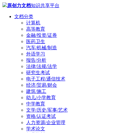
原创力文档
知识共享平台
文档分类
计算机
高等教育
金融/投资/证券
医药卫生
汽车/机械/制造
外语学习
报告/分析
法律/法规/法学
研究生考试
电子工程/通信技术
经济/贸易/财会
建筑/施工
幼儿/小学教育
中学教育
文学/历史/军事/艺术
资格/认证考试
人力资源/企业管理
学术论文