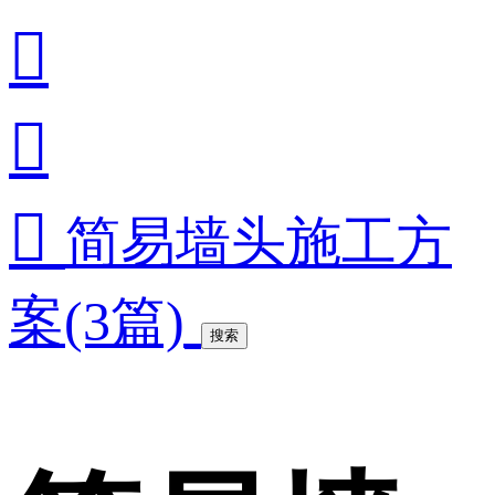



简易墙头施工方
案(3篇)
搜索