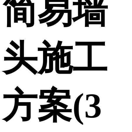
简易墙
头施工
方案(3