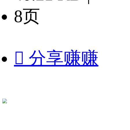
8页

分享赚赚