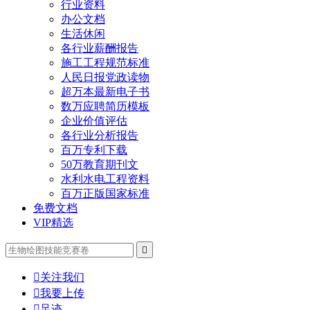
行业资料
办公文档
生活休闲
各行业薪酬报告
施工工程规范标准
人民日报党政读物
超万本最新电子书
数万应聘简历模板
企业价值评估
各行业分析报告
百万专利下载
50万教育期刊文
水利水电工程资料
百万正版国家标准
免费文档
VIP精选


关注我们

我要上传

足迹