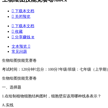

下载本文档

关闭预览

下载本文档

收藏

分享赚钱
奖
文本预览

常见问题
生物绘图技能竞赛卷
考试时间：120分钟?总分：100分?年级/班级：七年级（上学期
生物绘图技能竞赛卷
一、选择题
1.在绘制植物细胞结构图时，细胞壁应该用哪种线条表示？
A.实线