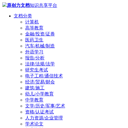
原创力文档
知识共享平台
文档分类
计算机
高等教育
金融/投资/证券
医药卫生
汽车/机械/制造
外语学习
报告/分析
法律/法规/法学
研究生考试
电子工程/通信技术
经济/贸易/财会
建筑/施工
幼儿/小学教育
中学教育
文学/历史/军事/艺术
资格/认证考试
人力资源/企业管理
学术论文