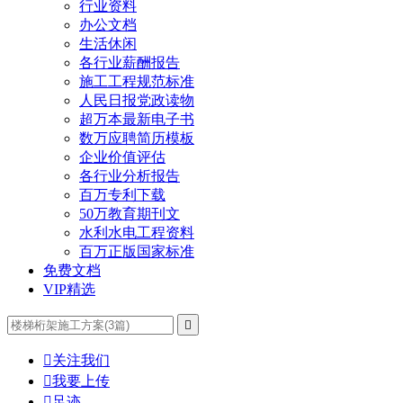
行业资料
办公文档
生活休闲
各行业薪酬报告
施工工程规范标准
人民日报党政读物
超万本最新电子书
数万应聘简历模板
企业价值评估
各行业分析报告
百万专利下载
50万教育期刊文
水利水电工程资料
百万正版国家标准
免费文档
VIP精选


关注我们

我要上传

足迹