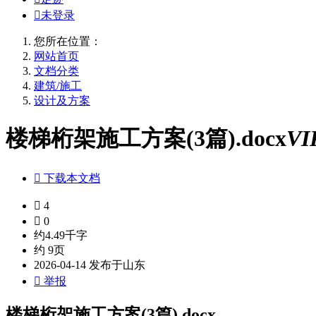

未登录
您所在位置：
网站首页
文档分类
建筑/施工
设计及方案
楼梯桁架施工方案(3篇).docx
VI

下载本文档

4

0
约4.49千字
约 9页
2026-04-14 发布于山东

举报
楼梯桁架施工方案(3篇).docx