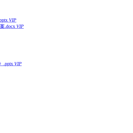
ptx
VIP
docx
VIP
.pptx
VIP