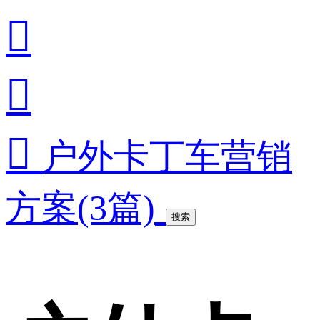



户外卡丁车营销
方案(3篇)
搜索