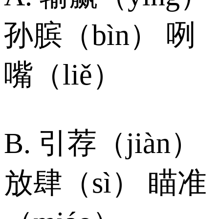
孙膑（bìn） 咧
嘴（liě）
B. 引荐（jiàn）
放肆（sì） 瞄准