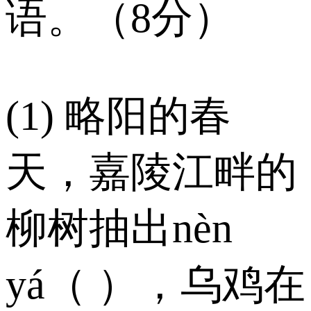
语。（8分）
(1) 略阳的春
天，嘉陵江畔的
柳树抽出nèn
yá（ ），乌鸡在