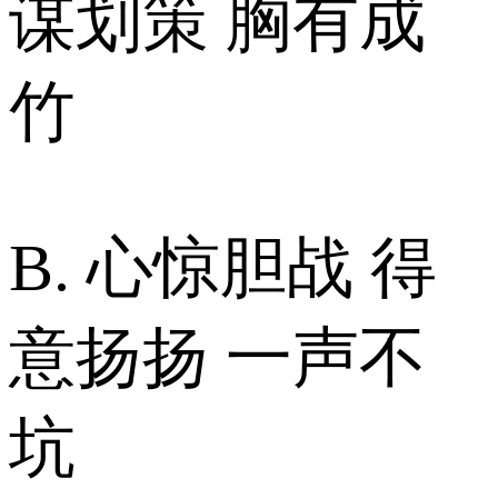
谋划策 胸有成
竹
B. 心惊胆战 得
意扬扬 一声不
坑