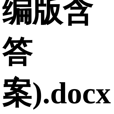
编版含
答
案).docx