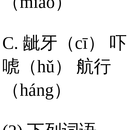
（miáo）
C. 龇牙（cī） 吓
唬（hǔ） 航行
（háng）