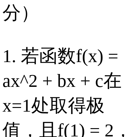
分）
1. 若函数f(x) =
ax^2 + bx + c在
x=1处取得极
值，且f(1) = 2，