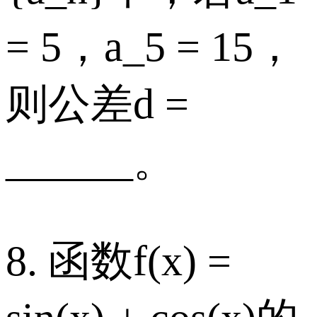
= 5，a_5 = 15，
则公差d =
______。
8. 函数f(x) =