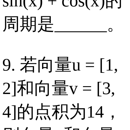
sin(x) + cos(x)的
周期是______。
9. 若向量u = [1,
2]和向量v = [3,
4]的点积为14，