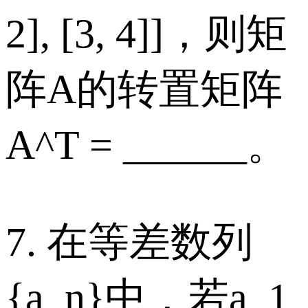
2], [3, 4]]，则矩
阵A的转置矩阵
A^T = ______。
7. 在等差数列
{a_n}中，若a_1