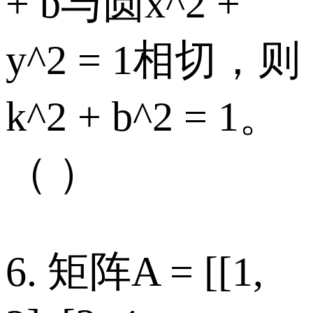
+ b与圆x^2 +
y^2 = 1相切，则
k^2 + b^2 = 1。
（ ）
6. 矩阵A = [[1,