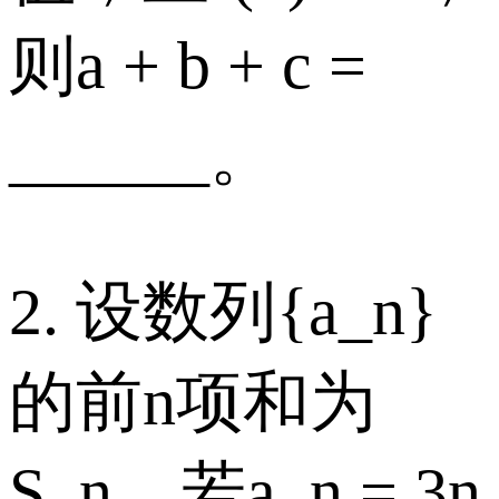
则a + b + c =
______。
2. 设数列{a_n}
的前n项和为
S_n，若a_n = 3n