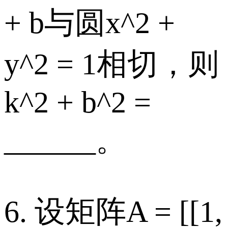
+ b与圆x^2 +
y^2 = 1相切，则
k^2 + b^2 =
______。
6. 设矩阵A = [[1,