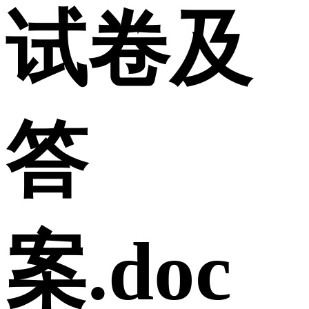
试卷及
答
案.doc