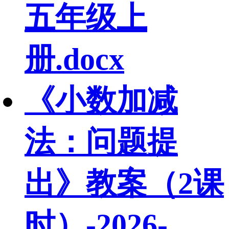
五年级上
册.docx
《小数加减
法：问题提
出》教案（2课
时）-2026-