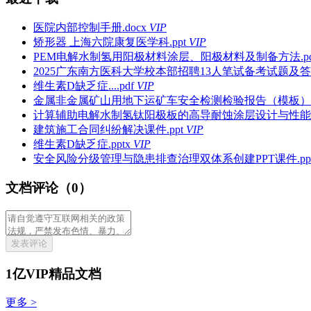
医院内部控制手册.docx
VIP
矫形器 上海六院康复医学科.ppt
VIP
PEM电解水制氢用阳极材料涂层、阳极材料及制备方法.pd
2025广东南方医科大学校本部招聘13人笔试备考试题及答案
维生素D缺乏症....pdf
VIP
金属非金属矿山用地下运矿车安全检测检验报告（模板）.p
计算辅助电解水制氢钛阳极板的高导耐蚀涂层设计与性能调控
建筑施工合同纠纷解决课件.ppt
VIP
维生素D缺乏症.pptx
VIP
安全风险分级管理与隐患排查治理双体系创建PPT课件.pp
文档评论（0）
发表评论
1亿VIP精品文档
更多 >