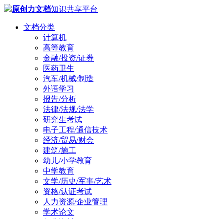
原创力文档
知识共享平台
文档分类
计算机
高等教育
金融/投资/证券
医药卫生
汽车/机械/制造
外语学习
报告/分析
法律/法规/法学
研究生考试
电子工程/通信技术
经济/贸易/财会
建筑/施工
幼儿/小学教育
中学教育
文学/历史/军事/艺术
资格/认证考试
人力资源/企业管理
学术论文