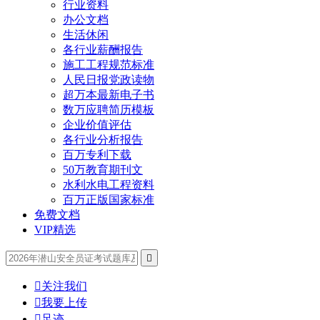
行业资料
办公文档
生活休闲
各行业薪酬报告
施工工程规范标准
人民日报党政读物
超万本最新电子书
数万应聘简历模板
企业价值评估
各行业分析报告
百万专利下载
50万教育期刊文
水利水电工程资料
百万正版国家标准
免费文档
VIP精选


关注我们

我要上传

足迹