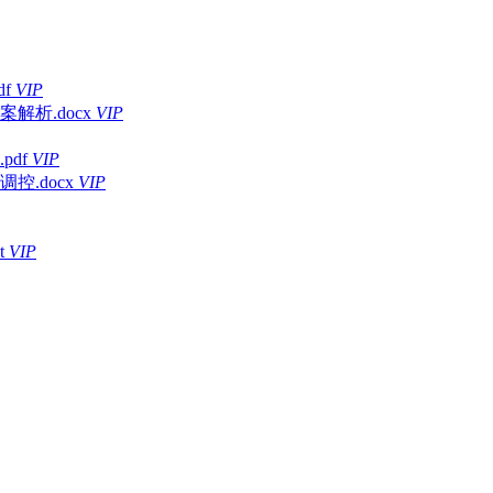
f
VIP
解析.docx
VIP
df
VIP
.docx
VIP
t
VIP