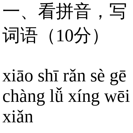
一、看拼音，写
词语（10分）
xiāo shī rǎn sè gē
chàng lǚ xíng wēi
xiǎn