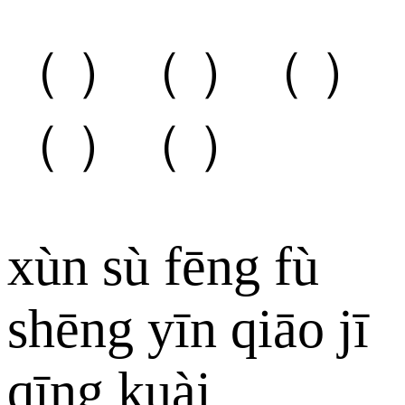
（ ）（ ）（ ）
（ ）（ ）
xùn sù fēng fù
shēng yīn qiāo jī
qīng kuài