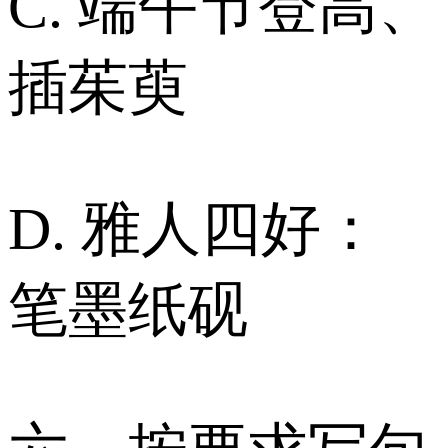
C. 端午节登高、
插茱萸
D. 雅人四好：
笔墨纸砚