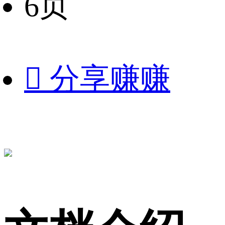
6页

分享赚赚