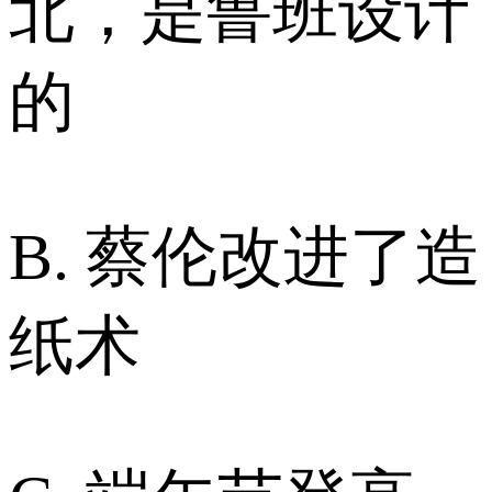
北，是鲁班设计
的
B. 蔡伦改进了造
纸术