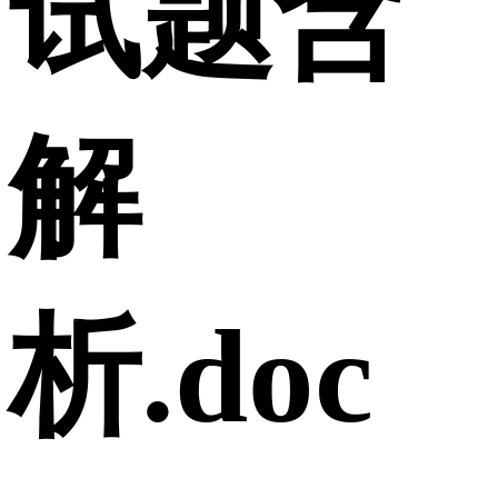
试题含
解
析.doc