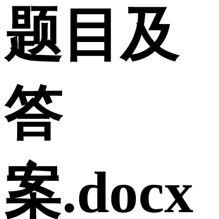
题目及
答
案.docx