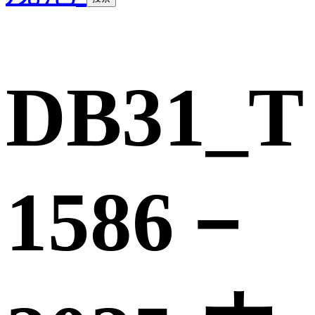
DB31_T
1586－