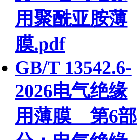
用聚酰亚胺薄
膜.pdf
GB/T 13542.6-
2026电气绝缘
用薄膜 第6部