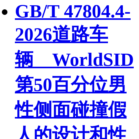
GB/T 47804.4-
2026道路车
辆 WorldSID
第50百分位男
性侧面碰撞假
人的设计和性