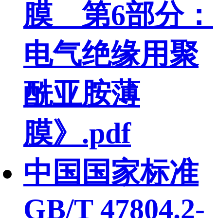
膜 第6部分：
电气绝缘用聚
酰亚胺薄
膜》.pdf
中国国家标准
GB/T 47804.2-