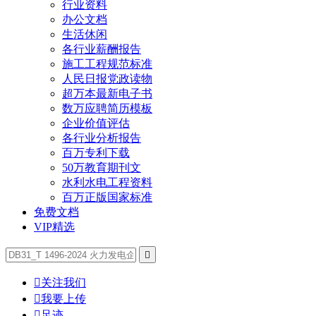
行业资料
办公文档
生活休闲
各行业薪酬报告
施工工程规范标准
人民日报党政读物
超万本最新电子书
数万应聘简历模板
企业价值评估
各行业分析报告
百万专利下载
50万教育期刊文
水利水电工程资料
百万正版国家标准
免费文档
VIP精选


关注我们

我要上传

足迹