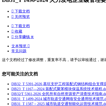

下载文档

关闭预览

下载文档

收藏

分享赚钱
奖
文本预览

常见问题
这个文档经过了修改调整，重复率不高，请予以审核通过，谢
您可能关注的文档
DB32_T 5391-2026 基坑支护工程装配式钢结构组合支撑
DB23_T 1167—2024 装配式聚苯模块保温系统技术规程.do
DB32∕T 5361-2026 全民所有自然资源资产清查技术指南.do
DB31_T 1499-2024 城市轨道交通网络安全通用技术规范.d
DB31_T 1587－2025 城市轨道交通智能化运营技术规范.do