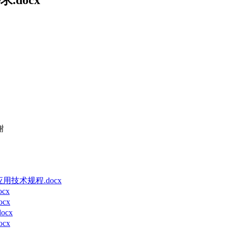
谢
应用技术规程.docx
cx
cx
ocx
cx