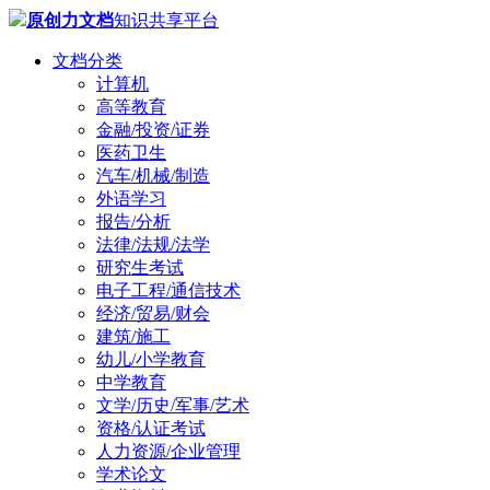
原创力文档
知识共享平台
文档分类
计算机
高等教育
金融/投资/证券
医药卫生
汽车/机械/制造
外语学习
报告/分析
法律/法规/法学
研究生考试
电子工程/通信技术
经济/贸易/财会
建筑/施工
幼儿/小学教育
中学教育
文学/历史/军事/艺术
资格/认证考试
人力资源/企业管理
学术论文