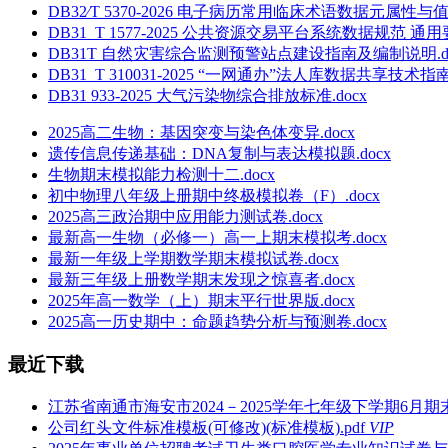
DB32∕T 5370-2026 电子病历常用临床术语数据元属性与值
DB31_T 1577-2025 公共资源交易平台系统数据规范 通用要
DB31T 自然灾害综合监测预警站点建设指南及编制说明.do
DB31_T 310031-2025 “一网通办”法人库数据共享技术指南.
DB31 933-2025 大气污染物综合排放标准.docx
2025高二生物：基因突变与染色体变异.docx
遗传信息传递基础：DNA复制与表达模拟题.docx
生物期末模拟能力检测十二.docx
初中物理八年级上册期中终极模拟卷（F）.docx
2025高三政治期中应用能力测试卷.docx
最新高一生物（必修一）高一上期末模拟考.docx
最新一年级上学期数学期末模拟试卷.docx
最新三年级上册数学期末发现之惊喜者.docx
2025年高一数学（上）期末平行世界版.docx
2025高一历史期中：命题趋势分析与预测卷.docx
最近下载
江苏省南通市海安市2024－2025学年七年级下学期6月期
公司红头文件标准模板(可修改)(标准模板).pdf
VIP