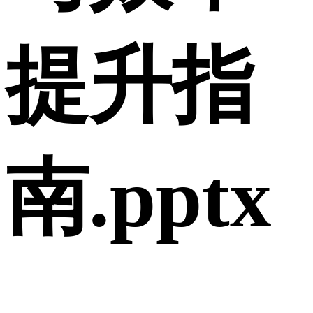
提升指
南.pptx