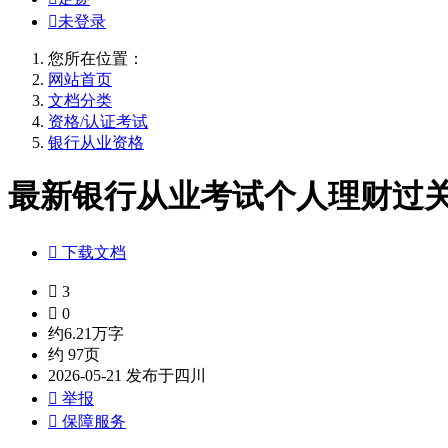

未登录
您所在位置：
网站首页
文档分类
资格/认证考试
银行从业资格
最新银行从业考试个人理财过关冲

下载文档

3

0
约6.21万字
约 97页
2026-05-21 发布于四川

举报

保障服务