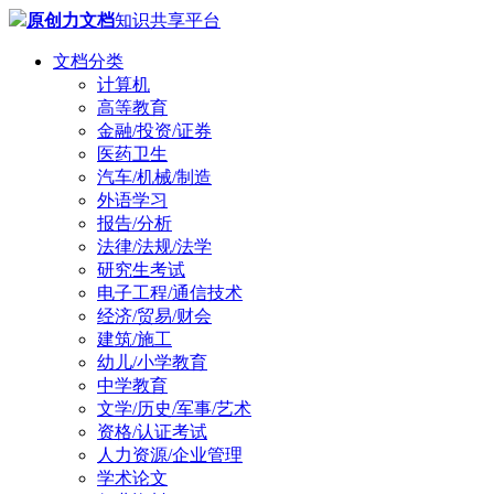
原创力文档
知识共享平台
文档分类
计算机
高等教育
金融/投资/证券
医药卫生
汽车/机械/制造
外语学习
报告/分析
法律/法规/法学
研究生考试
电子工程/通信技术
经济/贸易/财会
建筑/施工
幼儿/小学教育
中学教育
文学/历史/军事/艺术
资格/认证考试
人力资源/企业管理
学术论文