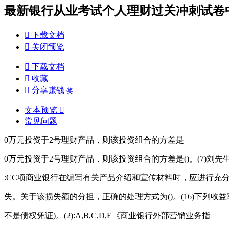
最新银行从业考试个人理财过关冲刺试卷中大

下载文档

关闭预览

下载文档

收藏

分享赚钱
奖
文本预览

常见问题
0万元投资于2号理财产品，则该投资组合的方差是
0万元投资于2号理财产品，则该投资组合的方差是()。(7)刘先
:CC项商业银行在编写有关产品介绍和宣传材料时，应进行
失。关于该损失额的分担，正确的处理方式为()。(16)下列收
不是债权凭证)。(2):A,B,C,D,E《商业银行外部营销业务指