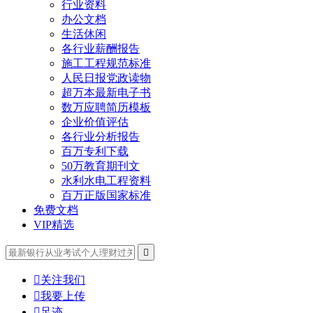
行业资料
办公文档
生活休闲
各行业薪酬报告
施工工程规范标准
人民日报党政读物
超万本最新电子书
数万应聘简历模板
企业价值评估
各行业分析报告
百万专利下载
50万教育期刊文
水利水电工程资料
百万正版国家标准
免费文档
VIP精选


关注我们

我要上传

足迹