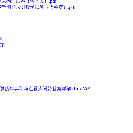
期末物理试卷（含答案）.pdf
下学期期末测数学试卷（含答案）.pdf
f
IP
试历年典型考点题库附带答案详解.docx
VIP