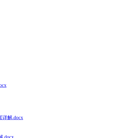
cx
解.docx
docx