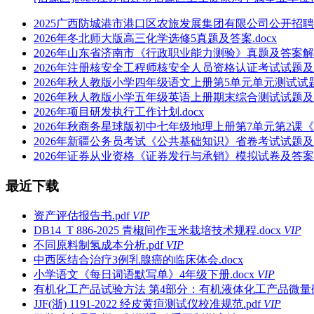
2025广西防城港市港口区农旅发展集团有限公司公开招聘1
2026年冬北师大版高三化学选修5真题及答案.docx
2026年山东省济南市《行政职业能力测验》真题及答案解析.
2026年注册核安全工程师核安全人员资格认证考试试题及答案
2026年秋人教版小学四年级语文上册第5单元单元测试试题及
2026年秋人教版小学五年级英语上册期末综合测试试题及答案
2026年项目研发执行工作计划.docx
2026年秋商务星球版初中七年级地理上册第7单元第2课《
2026年新疆公务员考试《公共基础知识》省卷考试试题及答案
2026年证券从业资格《证券发行与承销》模拟试卷及答案解析
最近下载
资产评估报告书.pdf
VIP
DB14_T 886-2025 青椒间作玉米栽培技术规程.docx
VIP
不同原料制氢成本分析.pdf
VIP
中西医结合治疗3例乳腺癌的临床体会.docx
小学语文《每日词语默写单》4年级下册.docx
VIP
有机化工产品试验方法 第4部分：有机液体化工产品微量硫的
JJF(浙) 1191-2022 经皮黄疸测试仪校准规范.pdf
VIP