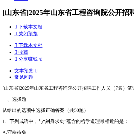
[山东省]2025年山东省工程咨询院公开

下载本文档

关闭预览

下载本文档

收藏

分享赚钱
奖
文本预览

常见问题
[山东省]2025年山东省工程咨询院公开招聘工作人员（7名
一、选择题
从给出的选项中选择正确答案（共50题）
1、下列成语中，与“刻舟求剑”蕴含的哲学道理最相近的是：
A.守株待兔