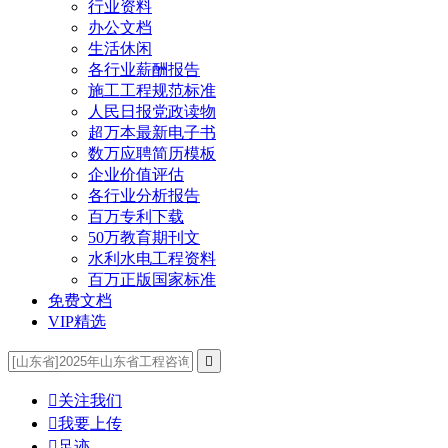
行业资料
办公文档
生活休闲
各行业薪酬报告
施工工程规范标准
人民日报党政读物
超万本最新电子书
数万应聘简历模板
企业价值评估
各行业分析报告
百万专利下载
50万教育期刊文
水利水电工程资料
百万正版国家标准
免费文档
VIP精选


关注我们

我要上传

足迹