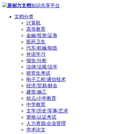
原创力文档
知识共享平台
文档分类
计算机
高等教育
金融/投资/证券
医药卫生
汽车/机械/制造
外语学习
报告/分析
法律/法规/法学
研究生考试
电子工程/通信技术
经济/贸易/财会
建筑/施工
幼儿/小学教育
中学教育
文学/历史/军事/艺术
资格/认证考试
人力资源/企业管理
学术论文