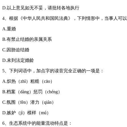
D.以上意见如无不妥，请批转各地执行
4、根据《中华人民共和国民法典》，下列情形中，当事人可
A.重婚
B.有禁止结婚的亲属关系
C.因胁迫结婚
D.未到法定婚龄
5、下列词语中，加点字的读音完全正确的一项是：
A.炽热（zhì）粗糙（cāo）
B.档案（dàng）惩罚（chéng）
C.氛围（fèn）潜力（qián）
D.嫉妒（jì）模样（mú）
6、生态系统中的能量流动特点是：