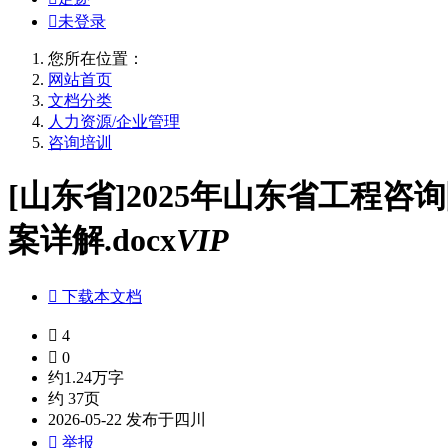

未登录
您所在位置：
网站首页
文档分类
人力资源/企业管理
咨询培训
[山东省]2025年山东省工程
案详解.docx
VIP

下载本文档

4

0
约1.24万字
约 37页
2026-05-22 发布于四川

举报