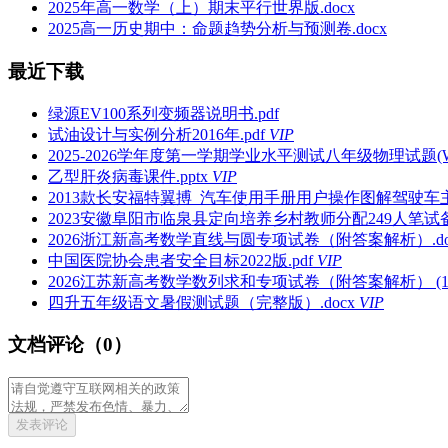
2025年高一数学（上）期末平行世界版.docx
2025高一历史期中：命题趋势分析与预测卷.docx
最近下载
绿源EV100系列变频器说明书.pdf
试油设计与实例分析2016年.pdf
VIP
2025-2026学年度第一学期学业水平测试八年级物理试题(Wo
乙型肝炎病毒课件.pptx
VIP
2013款长安福特翼搏_汽车使用手册用户操作图解驾驶车主
2023安徽阜阳市临泉县定向培养乡村教师分配249人笔试备
2026浙江新高考数学直线与圆专项试卷（附答案解析）.do
中国医院协会患者安全目标2022版.pdf
VIP
2026江苏新高考数学数列求和专项试卷（附答案解析） (1).
四升五年级语文暑假测试题（完整版）.docx
VIP
文档评论（0）
发表评论