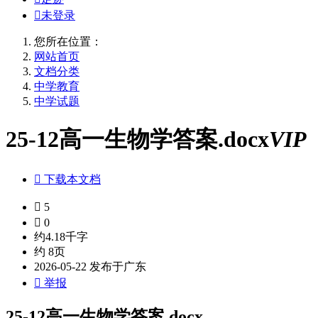

未登录
您所在位置：
网站首页
文档分类
中学教育
中学试题
25-12高一生物学答案.docx
VIP

下载本文档

5

0
约4.18千字
约 8页
2026-05-22 发布于广东

举报
25-12高一生物学答案.docx