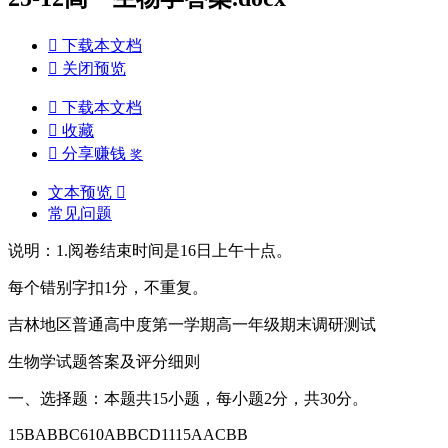

下载本文档

关闭预览

下载本文档

收藏

分享赚钱
奖
文本预览

常见问题
说明：1.阅卷结束时间是16日上午十点。
每个错别字扣1分，不重复。
吉林地区普通高中度第一学期高一年级期末调研测试
生物学试题答案及评分细则
一、选择题：本题共15小题，每小题2分，共30分。
15BABBC610ABBCD1115AACBB