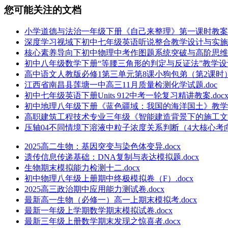
您可能关注的文档
小学道德与法治一年级下册《自己来整理》第一课时教案.d
深度学习视域下初中七年级英语听说整合教学设计与实施：以
核心素养导向下初中物理中考作图题系统突破与高阶思维训练
初中八年级数学下册“等腰三角形的判定与反证法”教学设计.
高中语文人教版必修1第三单元第8课小狗包弟（第2课时）教
江西省南昌县莲塘一中高三11月质量检测化学试题.doc
初中七年级英语下册Units 912中考一轮复习精讲教案.doc
初中地理八年级下册《蓝色疆域：我国的海洋国土》教学设计
高职建筑工程技术专业三年级《智能建造背景下的施工文档
压轴04不同情境下溶液中粒子浓度关系判断（4大核心考向
2025高二生物：基因突变与染色体变异.docx
遗传信息传递基础：DNA复制与表达模拟题.docx
生物期末模拟能力检测十二.docx
初中物理八年级上册期中终极模拟卷（F）.docx
2025高三政治期中应用能力测试卷.docx
最新高一生物（必修一）高一上期末模拟考.docx
最新一年级上学期数学期末模拟试卷.docx
最新三年级上册数学期末发现之惊喜者.docx