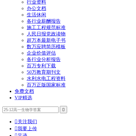
行业资料
办公文档
生活休闲
各行业薪酬报告
施工工程规范标准
人民日报党政读物
超万本最新电子书
数万应聘简历模板
企业价值评估
各行业分析报告
百万专利下载
50万教育期刊文
水利水电工程资料
百万正版国家标准
免费文档
VIP精选


关注我们

我要上传

足迹