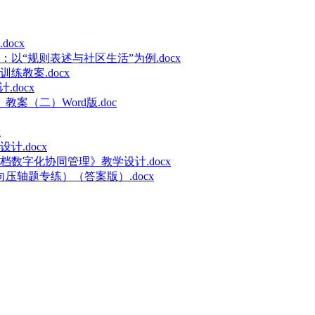
ocx
“规则表述与社区生活”为例.docx
教案.docx
docx
案（二）Word版.doc
x
.docx
数字化协同管理》教学设计.docx
压轴题专练）（答案版）.docx