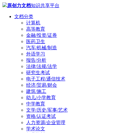
原创力文档
知识共享平台
文档分类
计算机
高等教育
金融/投资/证券
医药卫生
汽车/机械/制造
外语学习
报告/分析
法律/法规/法学
研究生考试
电子工程/通信技术
经济/贸易/财会
建筑/施工
幼儿/小学教育
中学教育
文学/历史/军事/艺术
资格/认证考试
人力资源/企业管理
学术论文