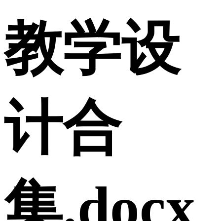
教学设
计合
集.docx