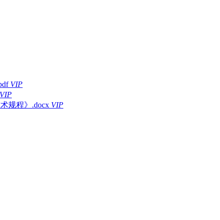
df
VIP
VIP
术规程》.docx
VIP