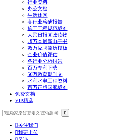
行业资料
办公文档
生活休闲
各行业薪酬报告
施工工程规范标准
人民日报党政读物
超万本最新电子书
数万应聘简历模板
企业价值评估
各行业分析报告
百万专利下载
50万教育期刊文
水利水电工程资料
百万正版国家标准
免费文档
VIP精选


关注我们

我要上传

足迹