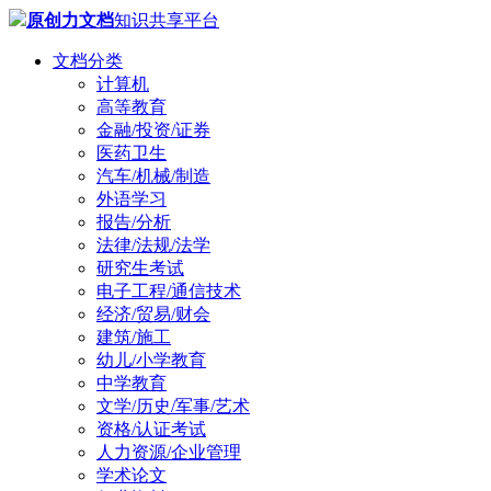
原创力文档
知识共享平台
文档分类
计算机
高等教育
金融/投资/证券
医药卫生
汽车/机械/制造
外语学习
报告/分析
法律/法规/法学
研究生考试
电子工程/通信技术
经济/贸易/财会
建筑/施工
幼儿/小学教育
中学教育
文学/历史/军事/艺术
资格/认证考试
人力资源/企业管理
学术论文