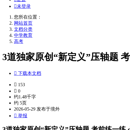

未登录
您所在位置：
网站首页
文档分类
中学教育
高考
3道独家原创“新定义”压轴题 考前

下载本文档

153

0
约1.48千字
约 5页
2026-05-29 发布于境外

举报
3道独家原创“新定义”压轴题 考前练一练.d