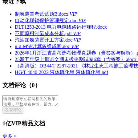
最近下载
制氢装置考试试题B.docx
VIP
自动化联锁保护管理规定.doc
VIP
DLT1253-2013 电力电缆线路运行规程.docx
不同原料制氢成本分析.pdf
VIP
汽油加氢装置开工方案.doc
VIP
n-d-M法计算族组成图.doc
VIP
2026年1月浙江省高考选考物理真题卷（含答案与解析）.p
25新五年级上册语文期末拔尖测试卷6套（含答案）.docx
（高清版）DB44∕T 2287-2021 《林业生态工程施工监理技
HG∕T 4040-2022 液体硫化黑 液体硫化黑.pdf
文档评论（0）
发表评论
1亿VIP精品文档
更多 >