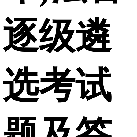
逐级遴
选考试
题及答