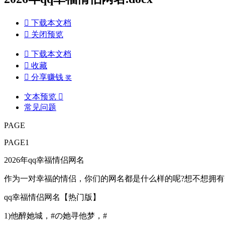

下载本文档

关闭预览

下载本文档

收藏

分享赚钱
奖
文本预览

常见问题
PAGE
PAGE1
2026年qq幸福情侣网名
作为一对幸福的情侣，你们的网名都是什么样的呢?想不想拥有
qq幸福情侣网名【热门版】
1)他醉她城，#の她寻他梦，#