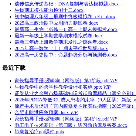
遗传信息传递基础：DNA复制与表达模拟题.docx
生物期末模拟能力检测十二.docx
初中物理八年级上册期中终极模拟卷（F）.docx
2025高三政治期中应用能力测试卷.docx
最新高一生物（必修一）高一上期末模拟考.docx
最新一年级上学期数学期末模拟试卷.docx
最新三年级上册数学期末发现之惊喜者.docx
2025年高一数学（上）期末平行世界版.docx
2025高一历史期中：命题趋势分析与预测卷.docx
最近下载
家长指导手册-逻辑狗（网络版）第1阶段.pdf
VIP
生物教学中的跨学科教学设计和实施.pptx
VIP
证券从业之金融市场基础知识考试题库精品（满分必刷）.d
2026年PDCA降低ICU成人患者约束率（9人团队）新版.pd
流产手术后促进子宫内膜修复临床实践指南（2025年版）.p
合肥市防洪应急预案.docx
VIP
家长指导手册-逻辑狗（网络版）第4阶段.pdf
VIP
电工电子技术基础（第四版）练习题题库及答案.docx
肺康复治疗ppt课件.pptx