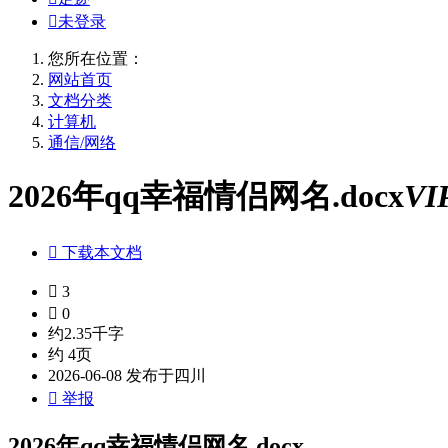

未登录
您所在位置：
网站首页
文档分类
计算机
通信/网络
2026年qq幸福情侣网名.docx
VI

下载本文档

3

0
约2.35千字
约 4页
2026-06-08 发布于四川

举报
2026年qq幸福情侣网名.docx