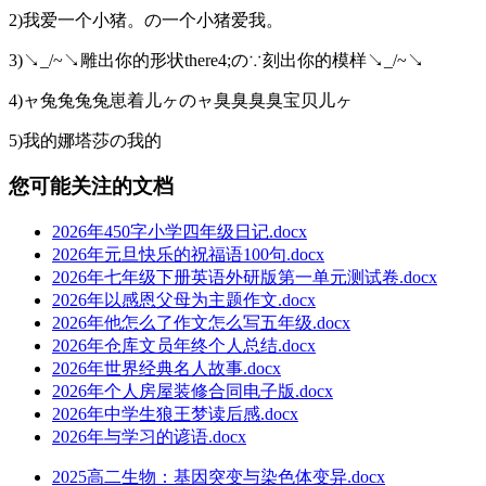
2)我爱一个小猪。の一个小猪爱我。
3)↘_/~↘雕出你的形状there4;の∵刻出你的模样↘_/~↘
4)ャ兔兔兔兔崽着儿ヶのャ臭臭臭臭宝贝儿ヶ
5)我的娜塔莎の我的
您可能关注的文档
2026年450字小学四年级日记.docx
2026年元旦快乐的祝福语100句.docx
2026年七年级下册英语外研版第一单元测试卷.docx
2026年以感恩父母为主题作文.docx
2026年他怎么了作文怎么写五年级.docx
2026年仓库文员年终个人总结.docx
2026年世界经典名人故事.docx
2026年个人房屋装修合同电子版.docx
2026年中学生狼王梦读后感.docx
2026年与学习的谚语.docx
2025高二生物：基因突变与染色体变异.docx