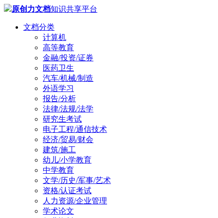
原创力文档
知识共享平台
文档分类
计算机
高等教育
金融/投资/证券
医药卫生
汽车/机械/制造
外语学习
报告/分析
法律/法规/法学
研究生考试
电子工程/通信技术
经济/贸易/财会
建筑/施工
幼儿/小学教育
中学教育
文学/历史/军事/艺术
资格/认证考试
人力资源/企业管理
学术论文