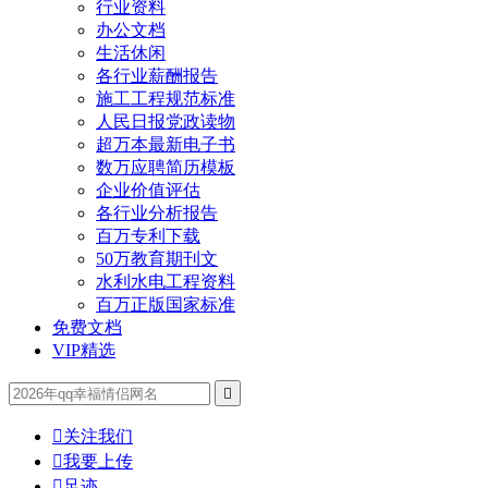
行业资料
办公文档
生活休闲
各行业薪酬报告
施工工程规范标准
人民日报党政读物
超万本最新电子书
数万应聘简历模板
企业价值评估
各行业分析报告
百万专利下载
50万教育期刊文
水利水电工程资料
百万正版国家标准
免费文档
VIP精选


关注我们

我要上传

足迹