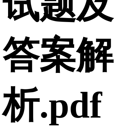
试题及
答案解
析.pdf