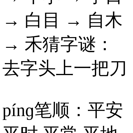
→ 白目 → 自木
→ 禾猜字谜：
去字头上一把刀
pínɡ笔顺：平安