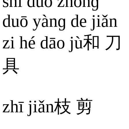
shi duō zhǒnɡ
duō yànɡ de jiǎn
zi hé dāo jù和 刀
具
zhī jiǎn枝 剪