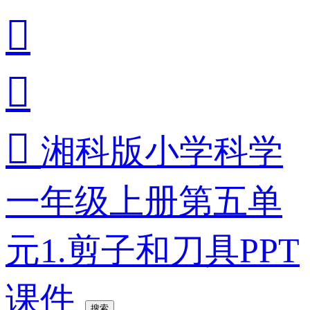



湘科版小学科学
一年级上册第五单
元1.剪子和刀具PPT
课件
搜索