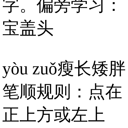
字。偏旁学习：
宝盖头
yòu zuǒ瘦长矮胖
笔顺规则：点在
正上方或左上