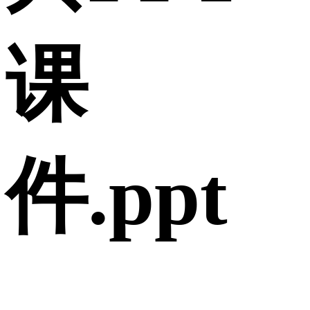
课
件.ppt