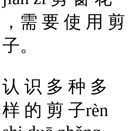
，需 要 使 用 剪
子。
认 识 多 种 多
样 的 剪 子rèn