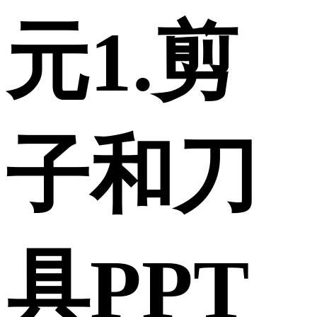
元1.剪
子和刀
具PPT