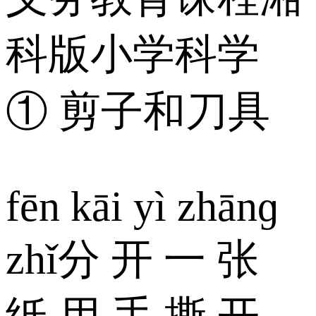
科版小学科学
① 剪子和刀具
fēn kāi yì zhānɡ
zhǐ分 开 一 张