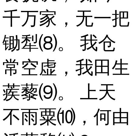
千万家，无一把
锄犁⑻。 我仓
常空虚，我田生
蒺藜⑼。 上天
不雨粟⑽，何由