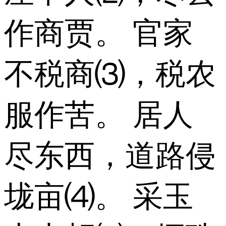
作商贾。 官家
不税商⑶，税农
服作苦。 居人
尽东西，道路侵
垅亩⑷。 采玉