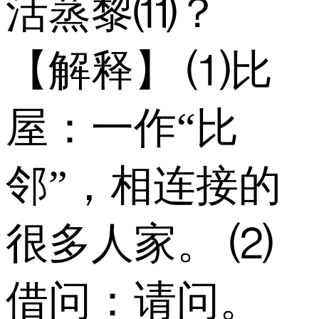
活蒸黎⑾？
【解释】 ⑴比
屋：一作“比
邻”，相连接的
很多人家。 ⑵
借问：请问。