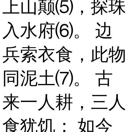
上山颠⑸，探珠
入水府⑹。 边
兵索衣食，此物
同泥土⑺。 古
来一人耕，三人
食犹饥； 如今