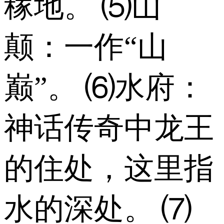
稼地。 ⑸山
颠：一作“山
巅”。 ⑹水府：
神话传奇中龙王
的住处，这里指
水的深处。 ⑺