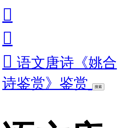



语文唐诗《姚合
诗鉴赏》鉴赏
搜索