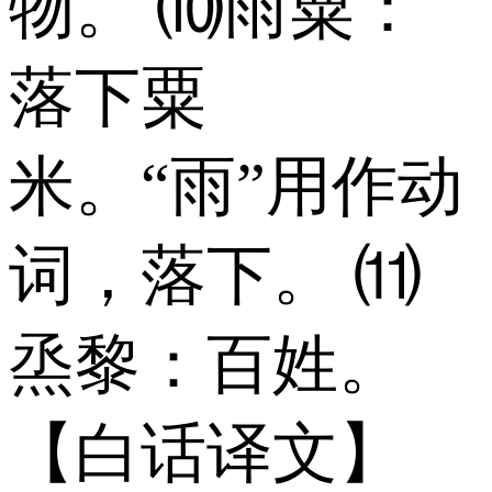
物。 ⑽雨粟：
落下粟
米。“雨”用作动
词，落下。 ⑾
烝黎：百姓。
【白话译文】