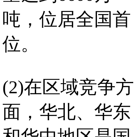
吨，位居全国首
位。
(2)在区域竞争方
面，华北、华东
和华中地区是国