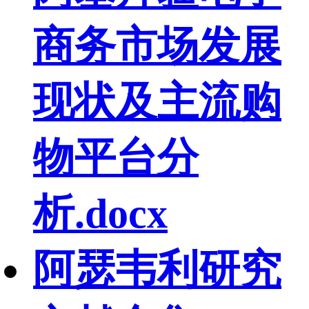
商务市场发展
现状及主流购
物平台分
析.docx
阿瑟韦利研究