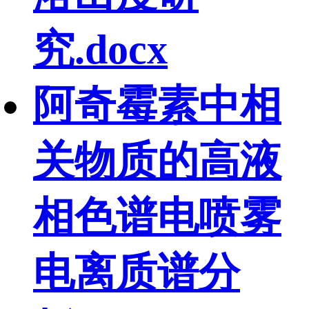
究.docx
阿奇霉素中相
关物质的高液
相色谱电喷雾
电离质谱分