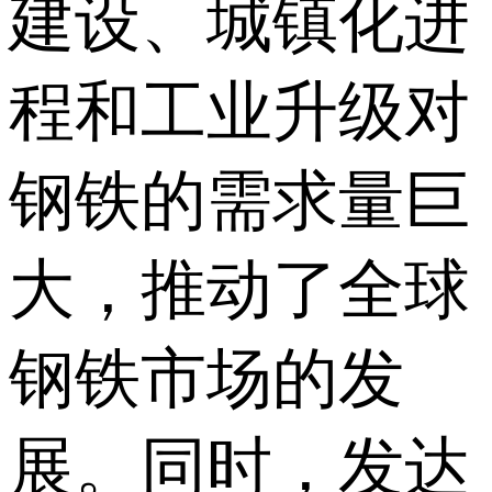
建设、城镇化进
程和工业升级对
钢铁的需求量巨
大，推动了全球
钢铁市场的发
展。同时，发达