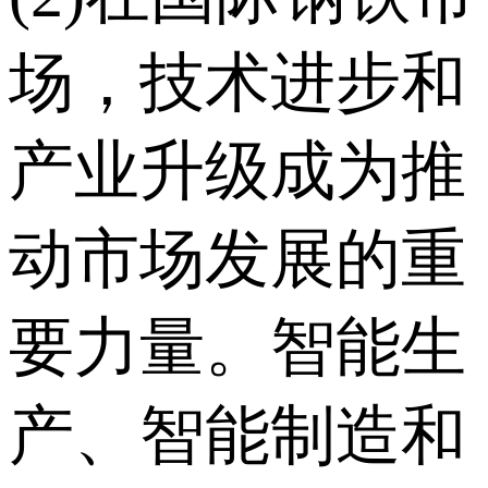
场，技术进步和
产业升级成为推
动市场发展的重
要力量。智能生
产、智能制造和