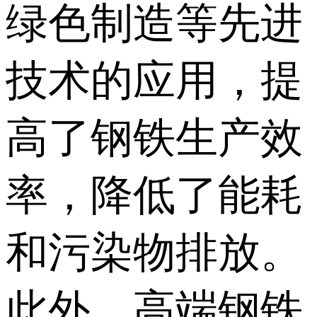
绿色制造等先进
技术的应用，提
高了钢铁生产效
率，降低了能耗
和污染物排放。
此外，高端钢铁