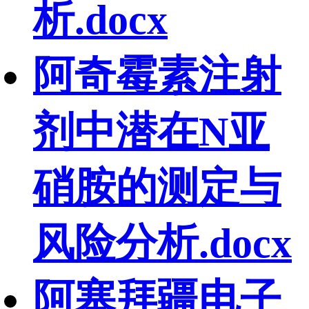
析.docx
阿奇霉素注射
剂中潜在N亚
硝胺的测定与
风险分析.docx
阿塞拜疆电子