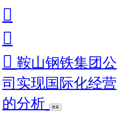



鞍山钢铁集团公
司实现国际化经营
的分析
搜索