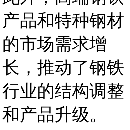
产品和特种钢材
的市场需求增
长，推动了钢铁
行业的结构调整
和产品升级。