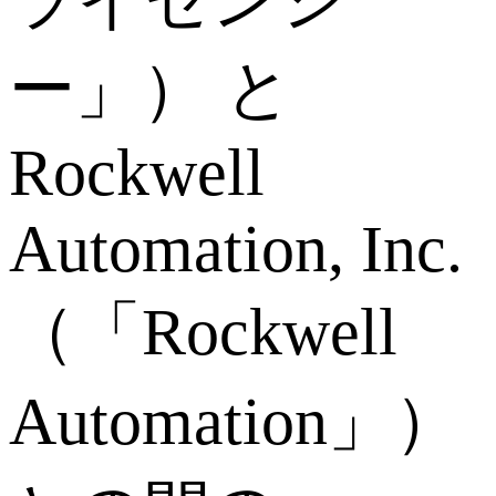
ライセンシ
ー」） と
Rockwell
Automation, Inc.
（「Rockwell
Automation」）