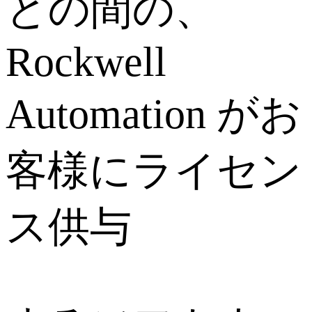
との間の、
Rockwell
Automation がお
客様にライセン
ス供与