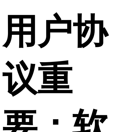
用户协
议重
要：软