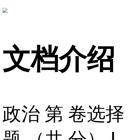
文档介绍
政治 第 卷选择
题 （共 分） Ⅰ