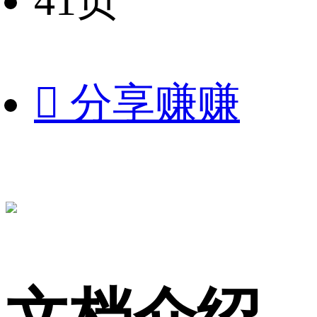
41页

分享赚赚