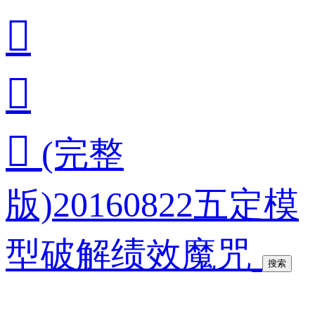



(完整
版)20160822五定模
型破解绩效魔咒
搜索