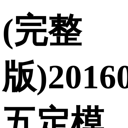
(完整
版)2016
五定模