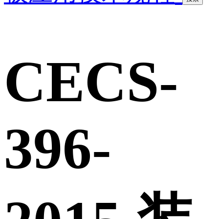
CECS-
396-