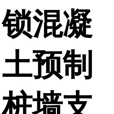
锁混凝
土预制
桩墙支